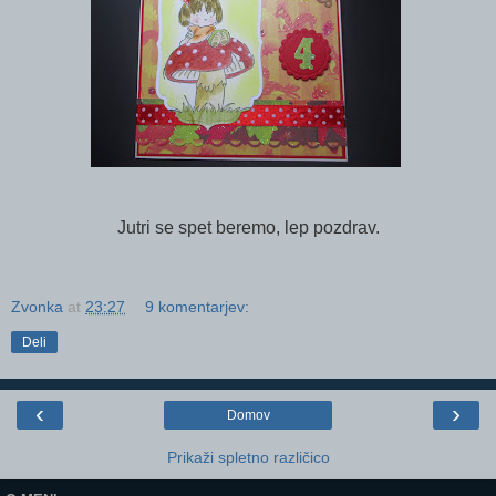
Jutri se spet beremo, lep pozdrav.
Zvonka
at
23:27
9 komentarjev:
Deli
‹
›
Domov
Prikaži spletno različico