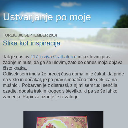
Ustvarjanje po moje
TOREK, 30. SEPTEMBER 2014
Slika kot inspiracija
Tak je naslov
117. izziva Craft-alnice
in jaz lovim prav
zadnje minute, da ga še ulovim, zato bo danes moja objava
čisto kratka.
Odtisek sem imela že precej časa doma in je čakal, da pride
na vrsto in dočakal, je pa prav simpatična tale deklica na
mušnici. Pobarvan je z distressi, z njimi sem tudi senčila
ozadje, dodala trak in krogec s številko, ki pa se še lahko
zamenja. Papir za ozadje je iz zaloge.