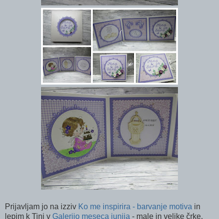
Prijavljam jo na izziv
Ko me inspirira - barvanje motiva
in
lepim k Tini v
Galerijo meseca junija
- male in velike črke,