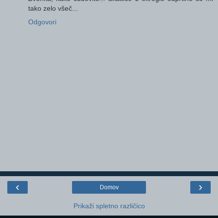
tako zelo všeč...
Odgovori
‹
›
Domov
Prikaži spletno različico