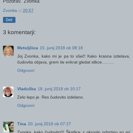
Pozdrav. Zvonka
Zvonka
at
20:57
Deli
3 komentarji:
Metuljčica
15. junij 2018 ob 08:18
Joj Zvonka, kako mi je pa to všeč! Kako krasna izdelava,
čudovita objava, grem še enkrat gledat slikce..........
Odgovori
Vladuška
18. junij 2018 ob 10:17
Zelo lepo je. Res čudovito izdelano.
Odgovori
Tina
20. junij 2018 ob 07:27
Zvonka, kako čudovito!!! Škatlice z okroglo odprtino so mi