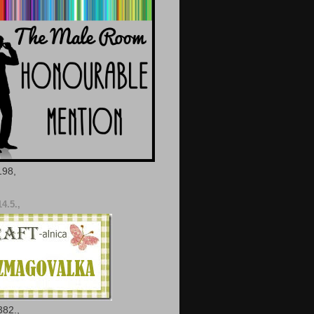
 198,
14.5.,
 382.,