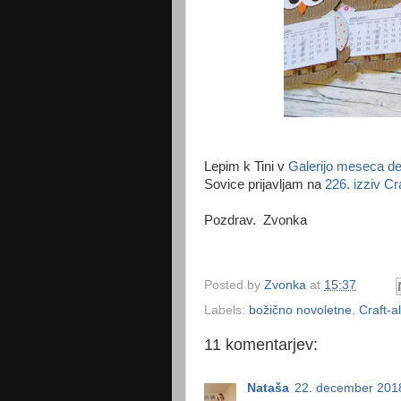
Lepim k Tini v
Galerijo meseca d
Sovice prijavljam na
226. izziv Cr
Pozdrav. Zvonka
Posted by
Zvonka
at
15:37
Labels:
božično novoletne
,
Craft-a
11 komentarjev:
Nataša
22. december 201