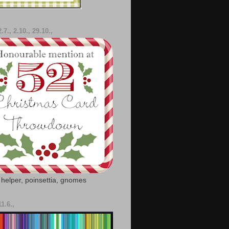
.7., 2.10., 29.10.,
 helper, poinsettia, gnomes
11.6.,