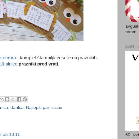
avgusto
barvni 
2024 - 7
ecembra
- komplet štampiljk veselje ob praznikih.
aft-alnice
prazniki pred vrati
.
lnica
,
darilca
,
Najlepši par
,
sizzix
8 ob 18:11
60. izz