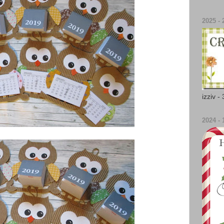
2025 - 2
izziv -
2024 - 1