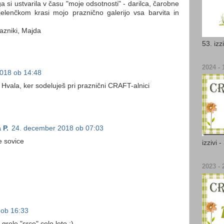
 si ustvarila v času "moje odsotnosti" - darilca, čarobne
 jelenčkom krasi mojo praznično galerijo vsa barvita in
razniki, Majda
53. izz
2024 - 1
018 ob 14:48
! Hvala, ker sodeluješ pri praznični CRAFT-alnici
 P.
24. december 2018 ob 07:03
e sovice
izzivi 
2023 - 2
 ob 16:33
grele "srce" celo leto ;)