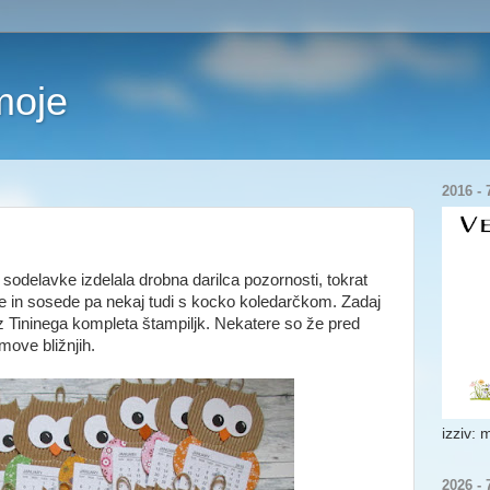
moje
2016 - 7
a sodelavke izdelala drobna darilca pozornosti, tokrat
je in sosede pa nekaj tudi s kocko koledarčkom. Zadaj
 Tininega kompleta štampiljk. Nekatere so že pred
move bližnjih.
izziv: 
2026 - 7