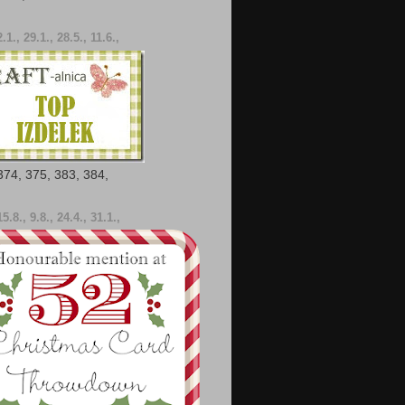
.1., 29.1., 28.5., 11.6.,
 374, 375, 383, 384,
5.8., 9.8., 24.4., 31.1.,