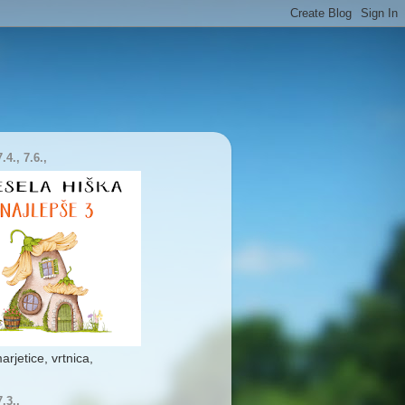
.4., 7.6.,
marjetice, vrtnica,
.3.,