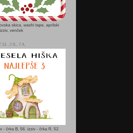
vska skica, washi tape, aprilski
izziv, venček
.12. ,7.8., 7.4,
iv - črka B, 56. izziv - črka R, 52.