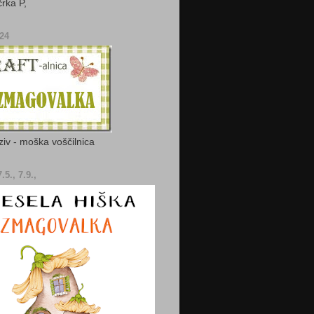
črka P,
024
ziv - moška voščilnica
.5., 7.9.,