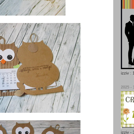
izziv :
2025 - 
izziv -