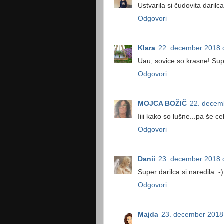
Ustvarila si čudovita darilc
Odgovori
Klara
22. december 2018 
Uau, sovice so krasne! Sup
Odgovori
MOJCA BOŽIČ
22. decem
Iiii kako so lušne...pa še c
Odgovori
Danii
23. december 2018 
Super darilca si naredila :-)
Odgovori
Majda
23. december 2018