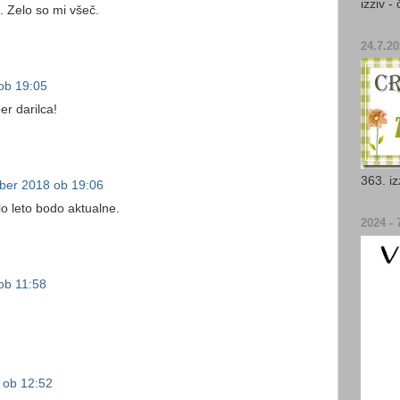
izziv - 
a. Zelo so mi všeč.
24.7.2
ob 19:05
er darilca!
363. iz
ber 2018 ob 19:06
elo leto bodo aktualne.
2024 - 7
ob 11:58
 ob 12:52