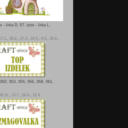
iv - črka D, 57. izziv - črka L,
7.1., 28.2., 27.3., 10.4., 8.5., 26.6.,
- 350, 353, 355, 356, 358, 361,
8.12., 13.7., 26.4., 12.4.