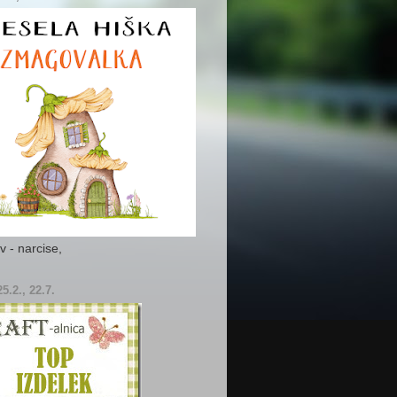
iv - narcise,
25.2., 22.7.