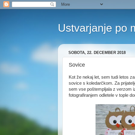
Ustvarjanje po 
SOBOTA, 22. DECEMBER 2018
Sovice
Kot že nekaj let, sem tudi letos z
sovice s koledarčkom. Za prijatel
sem vse poštempljala z verzom iz
fotografiranjem odletele v tople do