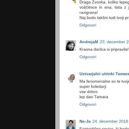
Draga Zvonka, koliko lepega
voščilnice in ena, tista z
razigrana!
Naj bodo takšni tudi tvoji p
Odgovori
AndrejaM
23. december 2
Krasna darilca si pripravila
Odgovori
Ustvarjalni utrinki Tamara
Ma fenomenalne so te tvoj
super koledarji
vse dobro
lep dan Tamara
Odgovori
Ne-Ja
24. december 2018
Fantastične sovice, ki bodo 